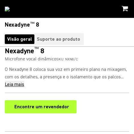
™
Nexadyne
8
Visão geral
Suporte ao produto
™
Nexadyne
8
Microfone vocal dinâmico
SKU:
NXN8/C
O Nexadyne 8 coloca sua voz em primeiro plano na mixagem,
com os detalhes, a presença e o isolamento que os palcos...
Leia mais
Encontre um revendedor
(Opens in a new tab)