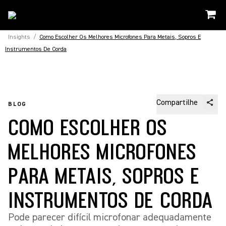
Insights
/
Como Escolher Os Melhores Microfones Para Metais, Sopros E
Instrumentos De Corda
Compartilhe
BLOG
COMO ESCOLHER OS
MELHORES MICROFONES
PARA METAIS, SOPROS E
INSTRUMENTOS DE CORDA
Pode parecer difícil microfonar adequadamente