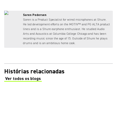
Soren Pedersen
Soren is a Product Specialist for wired microphones at Shure.
He led development efforts on the MOTIV™ and PG ALTA product
lines and is a Shure earphone enthusiast. He studied Audio
Arts and Acoustics at Columbia College Chicago and has been
recording music since the age of 15. Outside of Shure he plays
drums and is an ambitious home cook.
Histórias relacionadas
Ver todos os blogs
(Opens in a new tab)