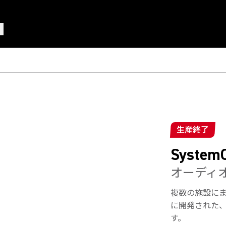
生産終了
System
オーディ
複数の施設に
に開発された、
す。