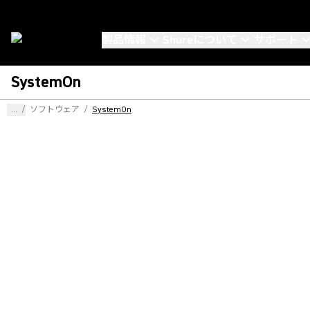
製品情報
Shureについて
サポート
SystemOn
...
/
ソフトウェア
/
SystemOn