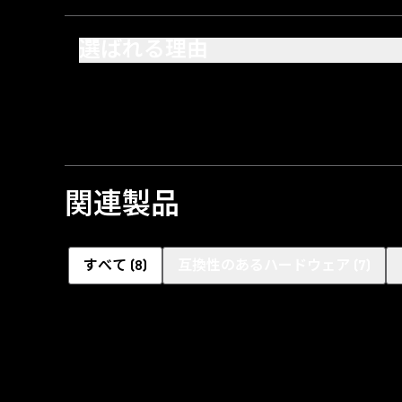
選ばれる理由
関連製品
すべて
(
8
)
互換性のあるハードウェア
(
7
)