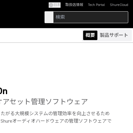
日本
取扱店情報
Tech Portal
ShureCloud
(Opens in a new tab)
(Opens in a new t
概要
製品サポート
On
オアセット管理ソフトウェア
またがる大規模システムの管理効率を向上させるため
Shureオーディオハードウェアの管理ソフトウェアで