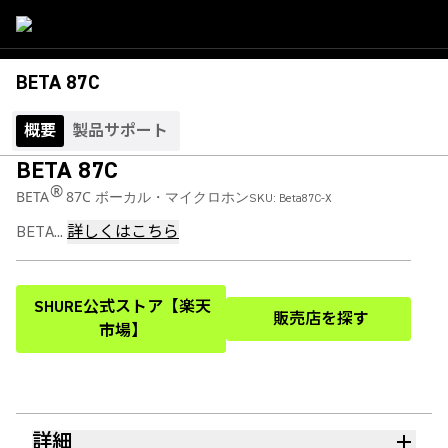
BETA 87C
概要
製品サポート
BETA 87C
®
BETA
87C ボーカル・マイクロホン
SKU:
Beta87C-X
BETA...
詳しくはこちら
SHURE公式ストア【楽天
販売店を探す
(Opens in a new tab)
(Opens in a new t
市場】
詳細