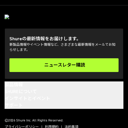
Shureの最新情報をお届けします。
新製品情報やイベント情報など、さまざまな最新情報をメールでお知
らせします。
ニュースレター購読
(Opens in a new tab)
製品情報
SHUREについて
インサイトとイベント
サポート
(Opens in a new tab)
(Opens in a new tab)
(Opens in a new tab)
(Opens in a new tab)
©2026 Shure Inc. All Rights Reserved.
プライバシーポリシー
利用規約
法的事項