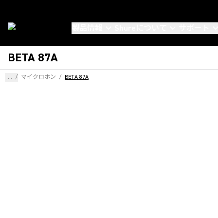
製品情報
Shureについて
サポート
BETA 87A
...
/
マイクロホン
/
BETA 87A