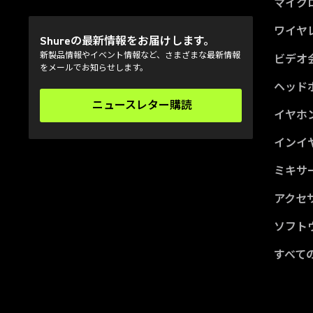
マイク
ワイヤ
Shureの最新情報をお届けします。
新製品情報やイベント情報など、さまざまな最新情報
ビデオ
をメールでお知らせします。
ヘッド
ニュースレター購読
(Opens in a new tab)
イヤホ
インイ
ミキサー
アクセ
ソフト
すべて
(Opens in a new tab)
(Opens in a new tab)
(Opens in a new tab)
(Opens in a new tab)