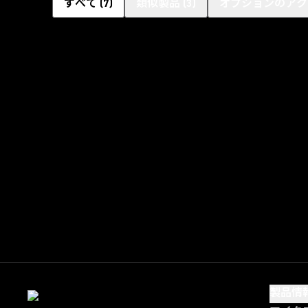
すべて
(
7
)
類似製品
(
3
)
オプションのアク
製品情