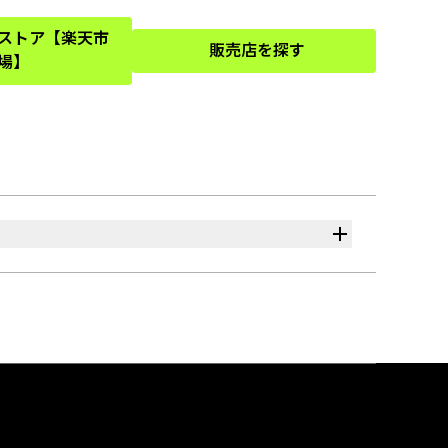
式ストア【楽天市
販売店を探す
(Opens in a new tab)
(Opens in a new tab)
場】