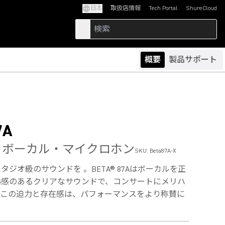
日本
取扱店情報
Tech Portal
ShureCloud
(Opens in a new tab)
(Opens in a new t
概要
製品サポート
7A
A ボーカル・マイクロホン
SKU:
Beta87A-X
ジオ級のサウンドを 。BETA® 87Aはボーカルを正
場感のあるクリアなサウンドで、コンサートにメリハ
。この迫力と存在感は、パフォーマンスをより称賛に