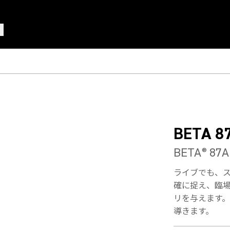
BETA 8
BETA
87
®
ライブでも、スタ
確に捉え、臨
リを与えます
導きます。