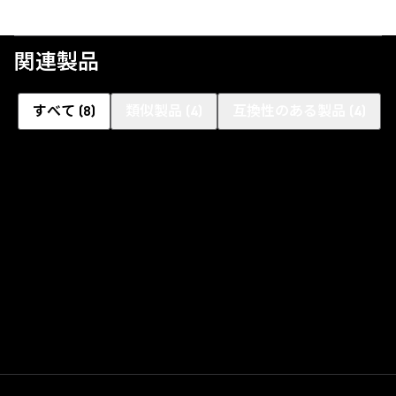
関連製品
すべて
(
8
)
類似製品
(
4
)
互換性のある製品
(
4
)