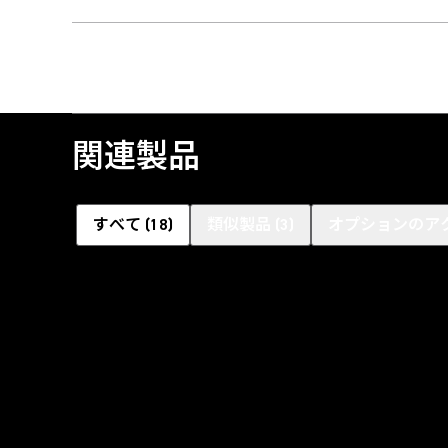
関連製品
すべて
(
18
)
類似製品
(
3
)
オプションのア