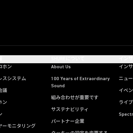
報
SHUREについて
イン
ロホン
About Us
イン
レスシステム
100 Years of Extraordinary
ニュー
Sound
会議
イベ
組み合わせが重要です
ホン
ライ
サステナビリティ
ン
Spect
パートナー企業
ヤーモニタリング