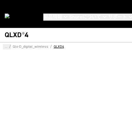
製品情報
Shureについて
サポート
QLXD
4
®
...
/
Qlx-D_digital_wireless
/
QLXD4