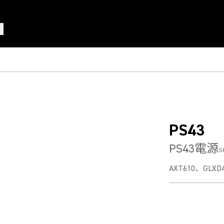
PS43
PS43電源
S
AXT610、GLX