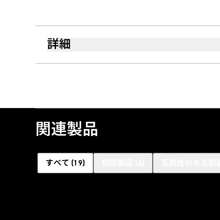
詳細
関連製品
すべて
(
19
)
類似製品
(
4
)
互換性のある製