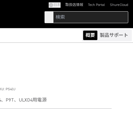
日本
取扱店情報
Tech Portal
ShureCloud
(Opens in a new tab)
(Opens in a new t
概要
製品サポート
KU:
PS43J
D4、P9T、ULXD4用電源