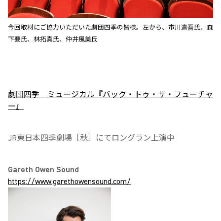
今回取材にご協力いただいた劇団四季の皆様。左から、市川遣吾氏、森
下要氏、林拓真氏、仲井風美氏
劇団四季 ミュージカル『バック・トゥ・ザ・フューチャ
ー』
JR東日本四季劇場［秋］にてロングラン上演中
Gareth Owen Sound
https://www.garethowensound.com/