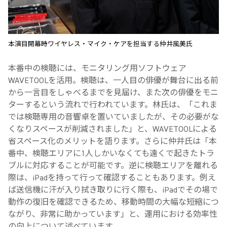
本演目開幕時ワイヤレス・マイク・ケアを担当する仲井風美氏
本番中の検聴には、モニタリング用ソフトウェア
WAVETOOLを活用。検聴は、一人目の俳優が舞台に出る前
から一言目をしゃべるまでを見届け、また次の俳優をモニ
ターするという流れで行われています。林氏は、「これま
では検聴専用の音響卓を置いていましたが、その必要がな
くなりスペースが削減されました」と、WAVETOOLによる
省スペース化のメリットを語ります。さらに仲井氏は「本
番中、検聴エリアに1人しかいなくても遠くで起きたトラ
ブルに対応することが可能です。逆に検聴エリアを離れる
際は、iPadを持って行って確認することもあります。例え
ば送信機に汗が入り拭き取りに行く際も、iPadでその場で
動作の復旧を確認できるため、移動時間の大幅な短縮につ
ながり、非常に助かっています」と、運用における効率性
の向上について述べています。