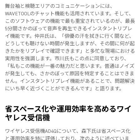
舞台袖と検聴エリアのコミュニケーションには、
WAVETOOLのチャット機能も活用されています。そして、
このソフトウェアの機能で最も重宝されているのが、最長
5分間さかのぼって音声を再生できるインスタントリプレ
イ機能です。仲井氏は、「俳優の汗を拭きに行く間など、
どうしても聴けない時間が発生しますが、その間に何が起
きたかをリプレイで確認できます」と多忙な現場における
実用性を強調します。市川氏もこの点に同意しており、
「私もこの機能が一番の魅力だと思います。普通はノイズ
が発生しても、さかのぼって原因を特定することはできま
せん。インスタントリプレイ機能があることで、問題解決
にいち早く近づくことができるんです」と語ります。
省スペース化や運用効率を高めるワイ
ヤレス受信機
ワイヤレス受信機AD4Qについて、森下氏は省スペース化
と運用効率を特に評価しており、次のように述べていま