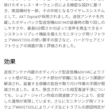
掛けたギャレス・オーウェン氏による緻密な設計に基づ
き、常設機材を一新。その中核となるワイヤレスシステム
として、AXT Digitalが採用されました。送信アンテナを内
蔵したボディパック型送信機ADX1Mの装着時の取り回しの
しやすさや、最長5分間さかのぼって音声を再生できるイ
ンスタントリプレイ機能を備えたモニタリング用ソフトウ
ェアWAVETOOLの使い勝手の良さなど、ハードウェアとソ
フトウェアの両面が高く評価されました。
効果
送信アンテナ内蔵のボディパック型送信機ADX1Mによりフ
ィット感が向上。アンテナ部分が邪魔になるという課題が
解消され、装着する俳優の負担や取り付け作業の手間が軽
減されました。また、懸念されていた相互電波干渉につい
ても、シュア・ジャパン作成の周波数プランにより、安定
した運用が実現しています。さらにモニタリング用ソフト
ウェアWAVETOOLによりノイズなどトラブルの原因特定が