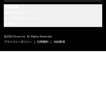
製品情報
SHUREについて
インサイトとイベント
サポート
(Opens in a new tab)
(Opens in a new tab)
(Opens in a new tab)
(Opens in a new tab)
©2026 Shure Inc. All Rights Reserved.
プライバシーポリシー
利用規約
法的事項