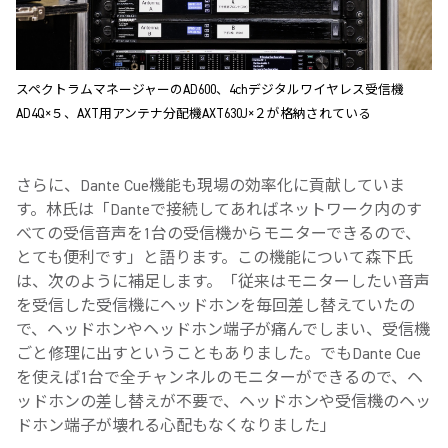
スペクトラムマネージャーのAD600、4chデジタルワイヤレス受信機
AD4Q×５、AXT用アンテナ分配機AXT630J×２が格納されている
さらに、Dante Cue機能も現場の効率化に貢献していま
す。林氏は「Danteで接続してあればネットワーク内のす
べての受信音声を1台の受信機からモニターできるので、
とても便利です」と語ります。この機能について森下氏
は、次のように補足します。「従来はモニターしたい音声
を受信した受信機にヘッドホンを毎回差し替えていたの
で、ヘッドホンやヘッドホン端子が痛んでしまい、受信機
ごと修理に出すということもありました。でもDante Cue
を使えば1台で全チャンネルのモニターができるので、ヘ
ッドホンの差し替えが不要で、ヘッドホンや受信機のヘッ
ドホン端子が壊れる心配もなくなりました」