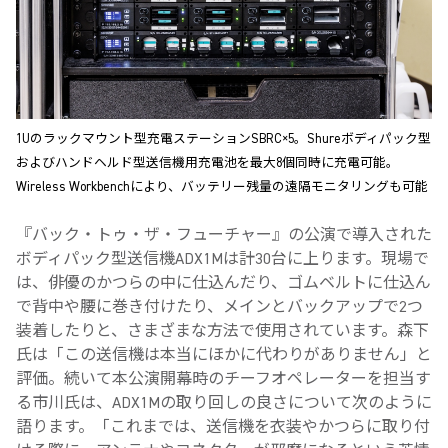
1Uのラックマウント型充電ステーションSBRC×5。Shureボディパック型
およびハンドヘルド型送信機用充電池を最大8個同時に充電可能。
Wireless Workbenchにより、バッテリー残量の遠隔モニタリングも可能
『バック・トゥ・ザ・フューチャー』の公演で導入された
ボディパック型送信機ADX1Mは計30台に上ります。現場で
は、俳優のかつらの中に仕込んだり、ゴムベルトに仕込ん
で背中や腰に巻き付けたり、メインとバックアップで2つ
装着したりと、さまざまな方法で使用されています。森下
氏は「この送信機は本当にほかに代わりがありません」と
評価。続いて本公演開幕時のチーフオペレーターを担当す
る市川氏は、ADX1Mの取り回しの良さについて次のように
語ります。「これまでは、送信機を衣装やかつらに取り付