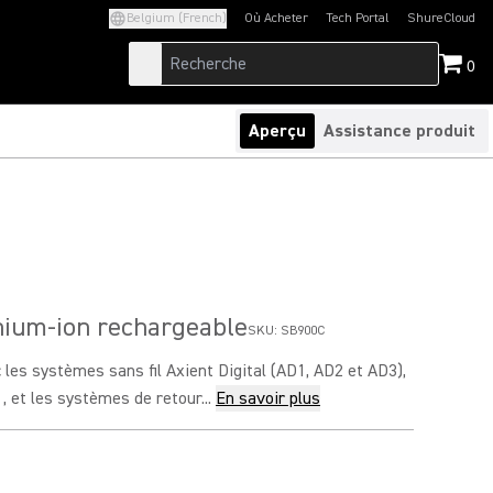
Belgium (French)
Où Acheter
Tech Portal
ShureCloud
(Opens in a new tab)
(Opens in a new t
0
Aperçu
Assistance produit
thium-ion rechargeable
SKU:
SB900C
les systèmes sans fil Axient Digital (AD1, AD2 et AD3),
 et les systèmes de retour...
En savoir plus