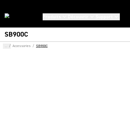
Produits
Découvrir
Support
SB900C
...
/
Accessories
/
SB900C