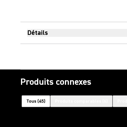
Détails
Produits connexes
Tous
(
45
)
Produits comparables
(
6
)
Prod