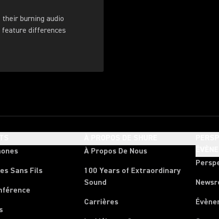
their burning audio
 feature differences
TS
À PROPOS DE SHURE
PERSP
ÉVÈN
hones
À Propos De Nous
Persp
es Sans Fils
100 Years of Extraordinary
Sound
News
nférence
Carrières
Évène
s