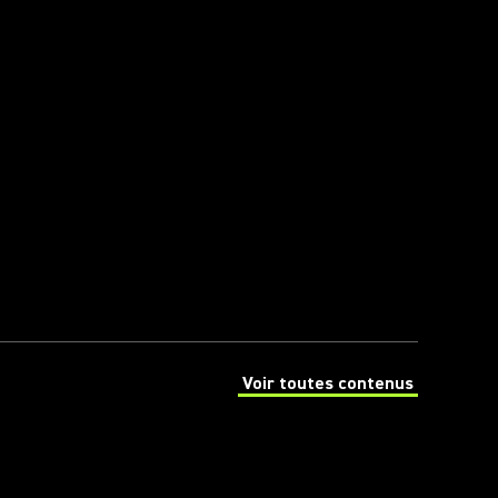
Voir toutes contenus
(Opens in a new tab)