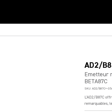
AD2/B8
Emetteur 
BETA87C
SKU:
AD2/B87C=-G5
L'AD2/B87C offr
remarquables, le