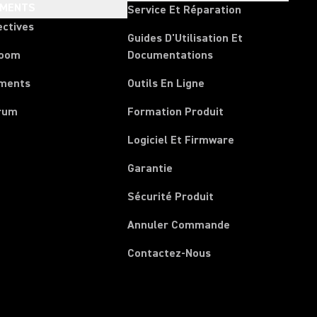
EMENTS
Service Et Réparation
ectives
Guides D'Utilisation Et
room
Documentations
ments
Outils En Ligne
rum
Formation Produit
Logiciel Et Firmware
Garantie
Sécurité Produit
(Opens in a new 
Annuler Commande
Contactez-Nous