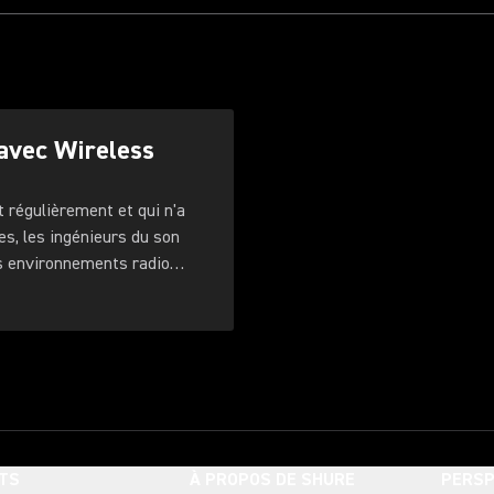
 avec Wireless
 régulièrement et qui n'a
es, les ingénieurs du son
es environnements radio
TS
À PROPOS DE SHURE
PERSP