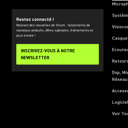
Microp
Systèm
Restez connecté !
Recevez des nouvelles de Shure : lancements de
Visioco
nouveaux produits, offres spéciales, événements et
plus encore !
Casque
Ecoute
INSCRIVEZ-VOUS À NOTRE
NEWSLETTER
Retours
Dsp, Mi
Réseau
Access
Logicie
Voir To
(Opens in a new tab)
(Opens in a new tab)
(Opens in a new tab)
(Opens in a new tab)
(Opens in a new tab)
(Opens in a new tab)
(Opens in a new tab)