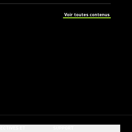
Voir toutes contenus
(Opens in a new tab)
ECTIVES ET
SUPPORT