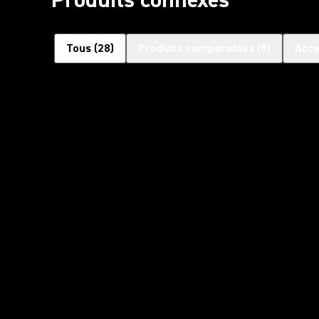
Tous
(
28
)
Produits comparables
(
8
)
Acce