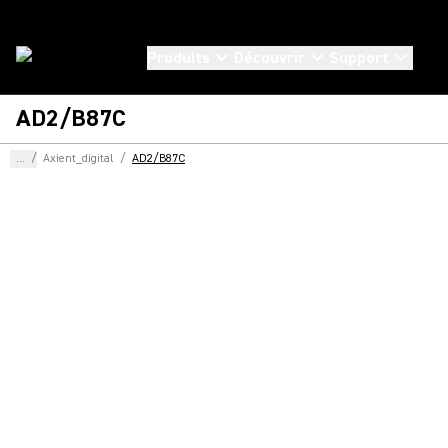
Produits
Découvrir
Support
AD2/B87C
...
/
Axient_digital
/
AD2/B87C