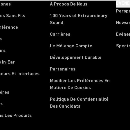
ÉVÈN
hones
À Propos De Nous
Persp
es Sans Fils
100 Years of Extraordinary
Sound
News
nférence
Carrières
Évène
s
Le Mélange Compte
Spect
urs
Développement Durable
 In-Ear
Partenaires
xeurs Et Interfaces
Modifier Les Préférences En
Matiere De Cookies
oires
Politique De Confidentialité
ls
Des Candidats
us Les Produits