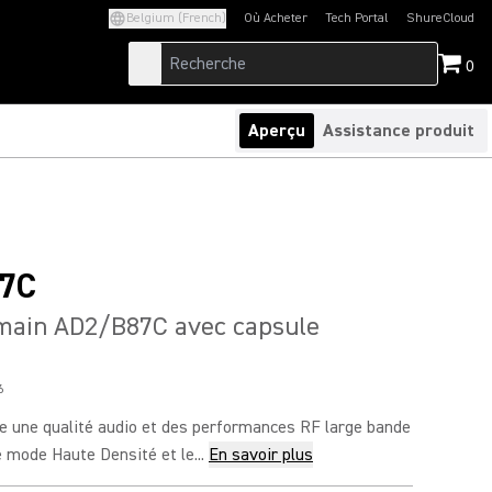
Belgium (French)
Où Acheter
Tech Portal
ShureCloud
(Opens in a new tab)
(Opens in a new t
0
Aperçu
Assistance produit
7C
main AD2/B87C avec capsule
6
e une qualité audio et des performances RF large bande
 mode Haute Densité et le...
En savoir plus