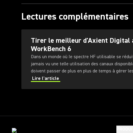
Lectures complémentaires
Tirer le meilleur d'Axient Digital
WorkBench 6
Dans un monde où Ie spectre HF utilisable se réduit
jamais vu une telle utilisation des canaux disponibl
doivent passer de plus en plus de temps à gérer l
fréquence (RF) dans lesquels ils évoluent.
Lire l'article
PRODUI