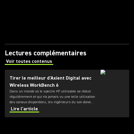
Lectures complémentaires
Voir toutes contenus
(Opens in a new tab)
Tirer le meilleur d'Axient Digital avec
Wireless WorkBench 6
Dans un monde où Ie spectre HF utilisable se réduit
régulièrement et qui n'a jamais vu une telle utilisation
des canaux disponibles, les ingénieurs du son doivent
passer de plus en plus de temps à gérer les
Lire l'article
environnements radio fréquence (RF) dans lesquels
ils évoluent.