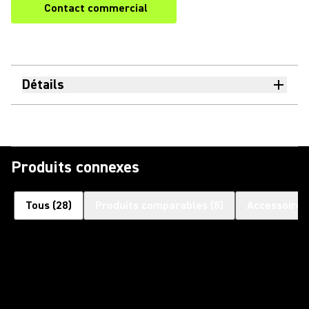
Contact commercial
Détails
Produits connexes
Tous
(
28
)
Produits comparables
(
8
)
Accessoires