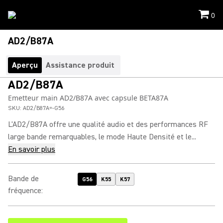
0
AD2/B87A
Aperçu
Assistance produit
AD2/B87A
Emetteur main AD2/B87A avec capsule BETA87A
SKU:
AD2/B87A=-G56
L'AD2/B87A offre une qualité audio et des performances RF
large bande remarquables, le mode Haute Densité et le...
En savoir plus
Bande de
G56
K55
K57
fréquence
: