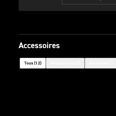
Accessoires
Tous
(
12
)
Adaptateurs
(
2
)
Antennes
(
1
)