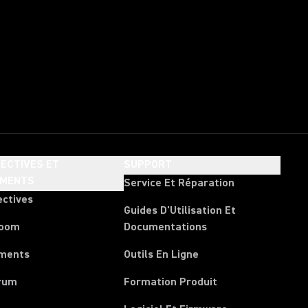
ECTIVES ET
SUPPORT
EMENTS
Service Et Réparation
ectives
Guides D'Utilisation Et
room
Documentations
ments
Outils En Ligne
rum
Formation Produit