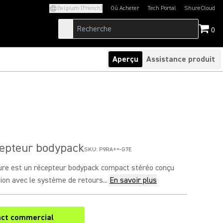
Belgium (French)
Où Acheter
Tech Portal
ShureCloud
(Opens in a new tab)
(Opens in a new t
0
Aperçu
Assistance produit
epteur bodypack
SKU:
P9RA+=-G7E
re est un récepteur bodypack compact stéréo conçu
tion avec le système de retours...
En savoir plus
ct commercial