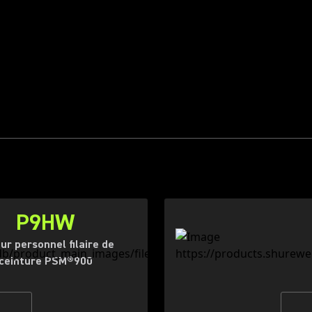
P9HW
ur personnel filaire de
ceinture PSM®900