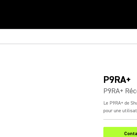
P9RA+
P9RA+ Réc
Le P9RA+ de Shu
pour une utilisa
Conta