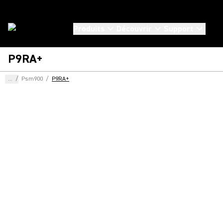
Produits
Découvrir
Support
P9RA+
...
/
Psm900
/
P9RA+