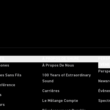
TS
À PROPOS DE SHURE
PERSP
ÉVÈN
hones
À Propos De Nous
Persp
es Sans Fils
100 Years of Extraordinary
Sound
News
nférence
Carrières
Évène
s
Le Mélange Compte
Spect
urs