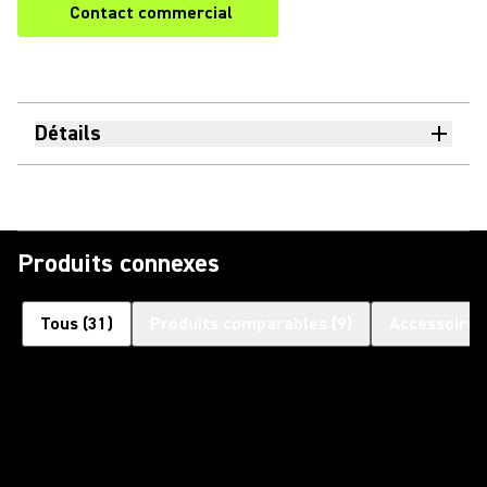
Contact commercial
Détails
Produits connexes
Tous
(
31
)
Produits comparables
(
9
)
Accessoires