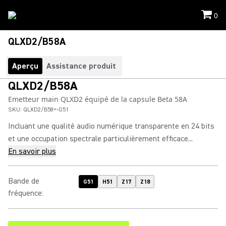
0
QLXD2/B58A
Aperçu
Assistance produit
QLXD2/B58A
Emetteur main QLXD2 équipé de la capsule Beta 58A
SKU:
QLXD2/B58=-G51
Incluant une qualité audio numérique transparente en 24 bits
et une occupation spectrale particulièrement efficace...
En savoir plus
Bande de
G51
H51
Z17
Z18
fréquence
: