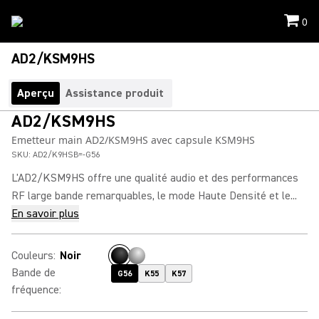
0
AD2/KSM9HS
Aperçu
Assistance produit
AD2/KSM9HS
Emetteur main AD2/KSM9HS avec capsule KSM9HS
SKU:
AD2/K9HSB=-G56
L'AD2/KSM9HS offre une qualité audio et des performances
RF large bande remarquables, le mode Haute Densité et le...
En savoir plus
Couleurs
:
Noir
Bande de
G56
K55
K57
fréquence
: