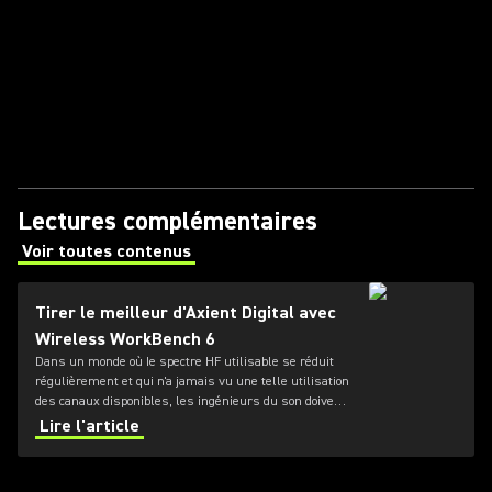
Lectures complémentaires
Voir toutes contenus
(Opens in a new tab)
Tirer le meilleur d'Axient Digital avec
Wireless WorkBench 6
Dans un monde où Ie spectre HF utilisable se réduit
régulièrement et qui n'a jamais vu une telle utilisation
des canaux disponibles, les ingénieurs du son doivent
passer de plus en plus de temps à gérer les
Lire l'article
environnements radio fréquence (RF) dans lesquels
ils évoluent.