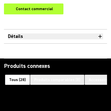
Contact commercial
Détails
Produits connexes
Tous
(
28
)
Produits comparables
(
8
)
Accessoires