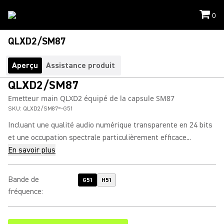
0
QLXD2/SM87
Aperçu
Assistance produit
QLXD2/SM87
Emetteur main QLXD2 équipé de la capsule SM87
SKU:
QLXD2/SM87=-G51
Incluant une qualité audio numérique transparente en 24 bits
et une occupation spectrale particulièrement efficace...
En savoir plus
Bande de
G51
H51
fréquence
: