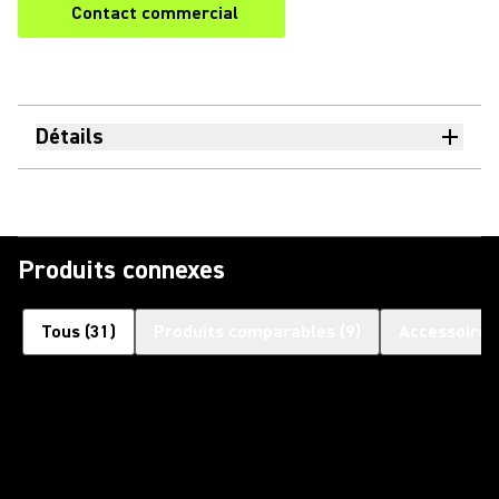
Contact commercial
Détails
Produits connexes
Tous
(
31
)
Produits comparables
(
9
)
Accessoires