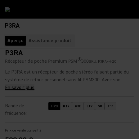
P3RA
Aperçu
Assistance produit
P3RA
®
Récepteur de poche Premium PSM
300
SKU:
P3RA=-H20
Le P3RA est un récepteur de poche stéréo faisant partie du
système de retour personnel sans fil PSM300. Avec son...
En savoir plus
Bande de
H20
K12
K3E
L19
S8
T11
fréquence
:
Prix de vente conseillé