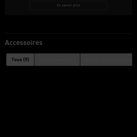
En savoir plus
Accessoires
Tous
(
9
)
Adaptateurs
(
1
)
Batteries et chargeurs