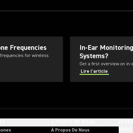
one Frequencies
In-Ear Monitorin
Systems?
 frequencies for wireless
Get a first overview on in
Lire l'article
TS
À PROPOS DE SHURE
PERSP
ÉVÈN
hones
À Propos De Nous