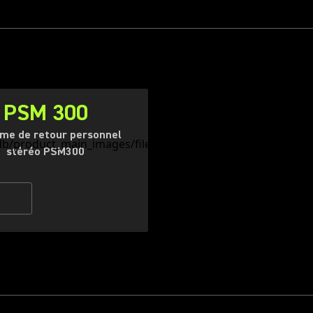
PSM 300
me de retour personnel
stéréo PSM300