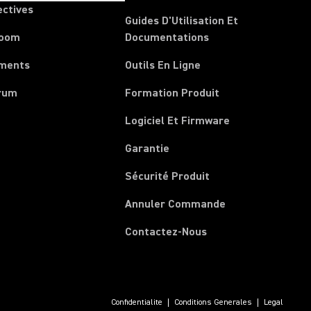
ectives
Guides D'Utilisation Et
room
Documentations
ments
Outils En Ligne
rum
Formation Produit
Logiciel Et Firmware
Garantie
Sécurité Produit
(Opens in a new 
Annuler Commande
Contactez-Nous
Confidentialite
Conditions Generales
Legal