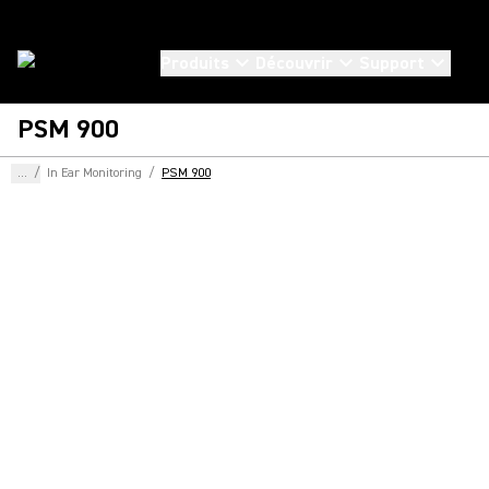
Produits
Découvrir
Support
PSM 900
...
/
In Ear Monitoring
/
PSM 900