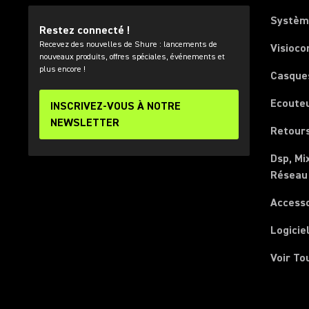
Systèm
Restez connecté !
Recevez des nouvelles de Shure : lancements de
Visioco
nouveaux produits, offres spéciales, événements et
plus encore !
Casque
Ecoute
INSCRIVEZ-VOUS À NOTRE
NEWSLETTER
Retours
Dsp, Mi
Réseau
Access
Logicie
Voir To
(Opens in a new tab)
(Opens in a new tab)
(Opens in a new tab)
(Opens in a new tab)
(Opens in a new tab)
(Opens in a new tab)
(Opens in a new tab)