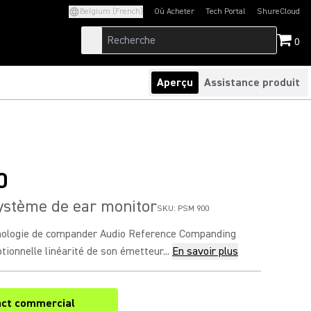
Belgium (French)
Où Acheter
Tech Portal
ShureCloud
(Opens in a new tab)
(Opens in a new t
0
Aperçu
Assistance produit
0
ystème de ear monitor
SKU:
PSM 900
nologie de compander Audio Reference Companding
tionnelle linéarité de son émetteur...
En savoir plus
ct commercial