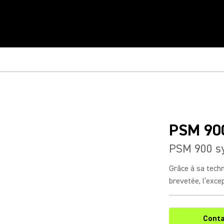
PSM 90
PSM 900 s
Grâce à sa tech
brevetée, l’excep
Conta