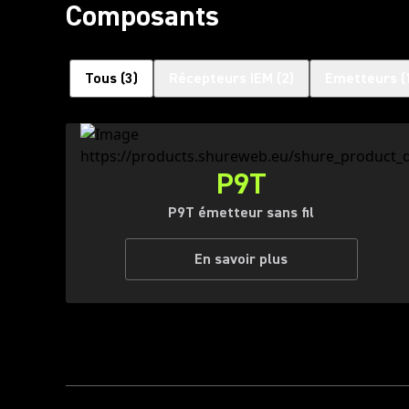
Composants
Tous
(
3
)
Récepteurs IEM
(
2
)
Emetteurs
(
P9T
P9T émetteur sans fil
En savoir plus