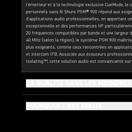
l'émetteur et à la technologie exclusive CueMode, le
personnels sans fil Shure PSM® 900 répond aux exige
d'applications audio professionnelles, en apportant u
exceptionnelle et des performances HF particulièreme
20 fréquences compatibles par bande et une largeur d
40 MHz (selon la région), le système PSM 900 maîtri
plus exigeants, comme ceux rencontrées en applicati
et intercom IFB. Associée aux écouteurs professionn
Isolating™, cette solution audio est convaincante sur 
LA QUALITÉ DANS LES MOINDRES
POURQUOI C'EST MIEUX