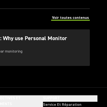
Voir toutes contenus
(Opens in a new tab)
g: Why use Personal Monitor
-ear monitoring
ECTIVES ET
SUPPORT
EMENTS
Service Et Réparation