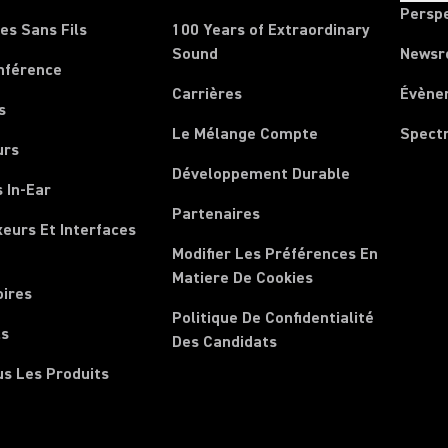
Persp
es Sans Fils
100 Years of Extraordinary
Sound
News
nférence
Carrières
Évène
s
Le Mélange Compte
Spect
urs
Développement Durable
 In-Ear
Partenaires
xeurs Et Interfaces
Modifier Les Préférences En
Matiere De Cookies
oires
Politique De Confidentialité
ls
Des Candidats
us Les Produits