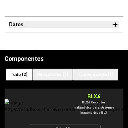
Datos
Componentes
Todo
(
2
)
Receptores
(
1
)
Transmisores
(
1
)
BLX4
BLX4 Receptor
inalámbrico para sistemas
inalámbricos BLX