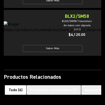
Saber Más
BLX2/SM58
BLX2/SM58 Transmisor
de mano con cápsula
SM58
$4,120.00
Saber Más
Productos Relacionados
Todo
(
6
)
Productos comparables
(
3
)
Accesorios