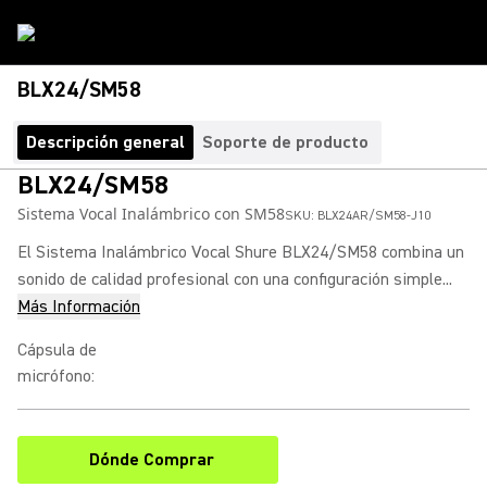
BLX24/SM58
Descripción general
Soporte de producto
BLX24/SM58
Sistema Vocal Inalámbrico con SM58
SKU:
BLX24AR/SM58-J10
El Sistema Inalámbrico Vocal Shure BLX24/SM58 combina un
sonido de calidad profesional con una configuración simple...
Más Información
Cápsula de
micrófono
:
Dónde Comprar
(Opens in a new tab)