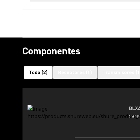
Componentes
Todo
(
2
)
Receptores
(
1
)
Transmisores
(
1
BLX4
para