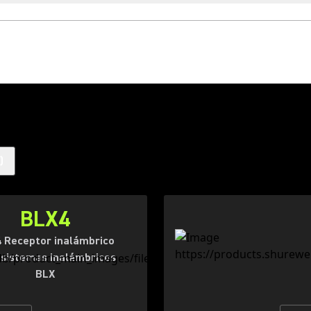
)
BLX4
 Receptor inalámbrico
 sistemas inalámbricos
BLX