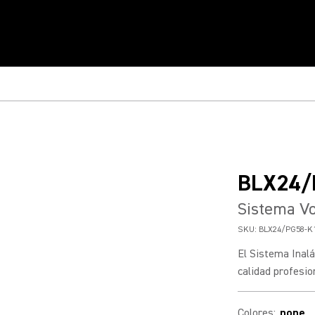
BLX24/
Sistema Vo
SKU:
BLX24/PG58-K
El Sistema Inal
calidad profesio
Colores
:
none