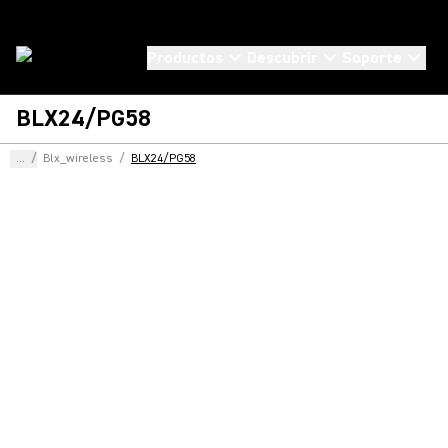
Productos
Descubrir
Soporte
BLX24/PG58
...
/
Blx_wireless
/
BLX24/PG58