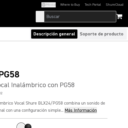
Mexico
Where to Buy
Tech Portal
ShureCloud
(Opens in a new tab)
(Opens in a new t
Descripción general
Soporte de producto
PG58
cal Inalámbrico con PG58
12
ámbrico Vocal Shure BLX24/PG58 combina un sonido de
nal con una configuración simple...
Más Información