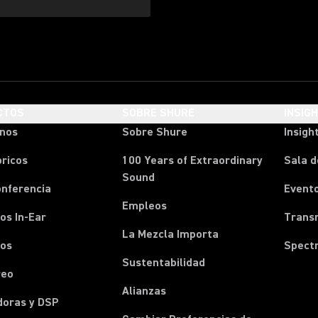
CTOS
SOBRE SHURE
INSIG
onos
Sobre Shure
Insigh
ricos
100 Years of Extraordinary
Sala d
Sound
onferencia
Event
Empleos
os In-Ear
Transm
La Mezcla Importa
nos
Spect
Sustentabilidad
reo
Alianzas
doras y DSP