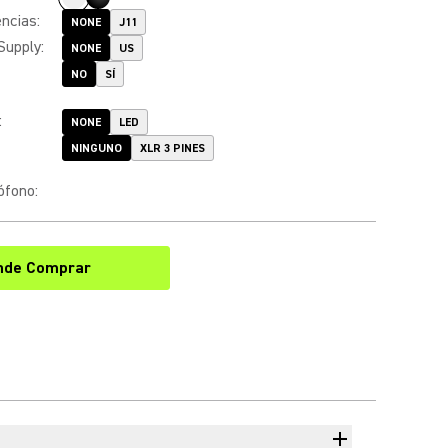
encias
:
NONE
J11
Supply
:
NONE
US
NO
SÍ
:
NONE
LED
NINGUNO
XLR 3 PINES
ófono
:
nde Comprar
(Opens in a new tab)