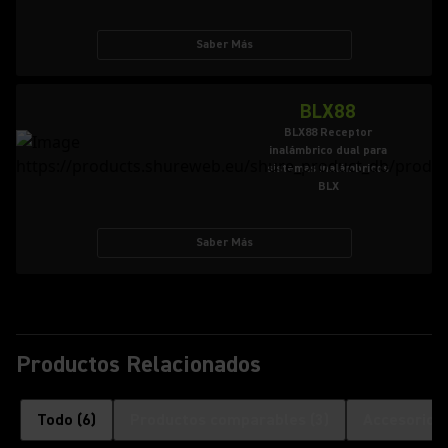
Saber Más
BLX88
BLX88 Receptor
inalámbrico dual para
sistemas inalámbricos
BLX
Saber Más
Productos Relacionados
Todo
(
6
)
Productos comparables
(
3
)
Accesorios