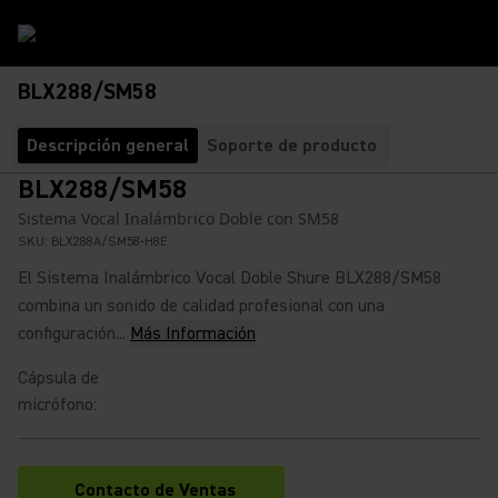
BLX288/SM58
Descripción general
Soporte de producto
BLX288/SM58
Sistema Vocal Inalámbrico Doble con SM58
SKU:
BLX288A/SM58-H8E
El Sistema Inalámbrico Vocal Doble Shure BLX288/SM58
combina un sonido de calidad profesional con una
configuración...
Más Información
Cápsula de
micrófono
:
Contacto de Ventas