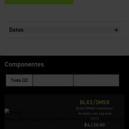
Datos
Componentes
Todo
(
2
)
Receptores
(
1
)
Transmisores
(
1
)
BLX2/SM58
BLX2/SM58 Transmisor
de mano con cápsula
SM58
$4,120.00