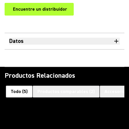
Encuentre un distribuidor
(Opens in a new tab)
Datos
Productos Relacionados
Todo
(
5
)
Productos comparables
(
2
)
Accesorios