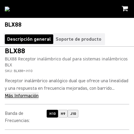
BLX88
Descripción general
Soporte de producto
BLX88
BLX88 Receptor inalámbrico dual para sistemas inalámbricos
BLX
SKU:
BLX88=-H10
Receptor inalámbrico analógico dual que ofrece una linealidad
y una respuesta en frecuencia mejoradas, con barrido...
Más Información
Banda de
H10
H9
J10
Frecuencias
: