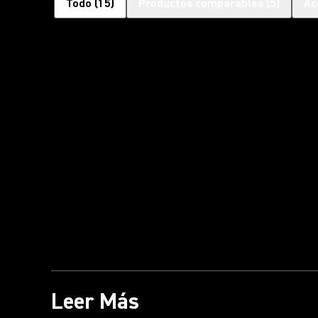
Todo
(
15
)
Productos comparables
(
5
)
Ac
Leer Más