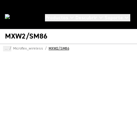
Productos
Descubrir
Soporte
MXW2/SM86
...
/
Microflex_wireless
/
MXW2/SM86