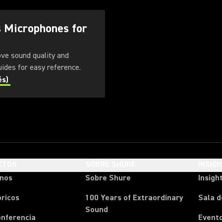
s Microphones for
ove sound quality and
. Download these guides for easy reference.
és)
CTOS
SOBRE SHURE
INSIG
onos
Sobre Shure
Insigh
ricos
100 Years of Extraordinary
Sala d
Sound
onferencia
Event