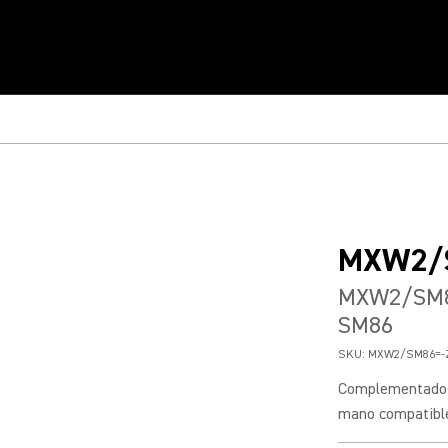
MXW2/
MXW2/SM86
SM86
SKU:
MXW2/SM86=-
Complementado c
mano compatible