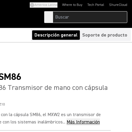
America Latina
Where to Buy
Tech Portal
ShureCloud
(Opens in a new tab)
(Opens in a new t
Descripción general
Soporte de producto
SM86
 Transmisor de mano con cápsula
Z10
on la cápsula SM86, el MXW2 es un transmisor de
 con los sistemas inalámbricos...
Más Información