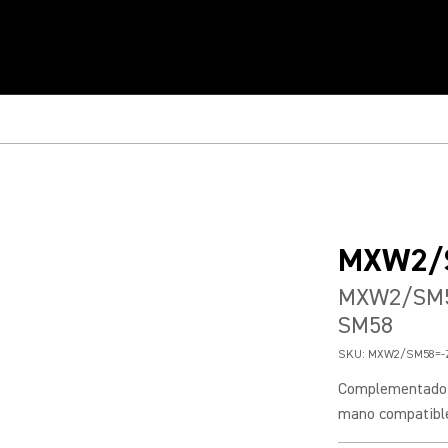
MXW2/
MXW2/SM58
SM58
SKU:
MXW2/SM58=-
Complementado c
mano compatible