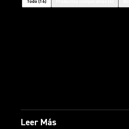
Todo
(
16
)
Productos comparables
(
6
)
Ac
Leer Más