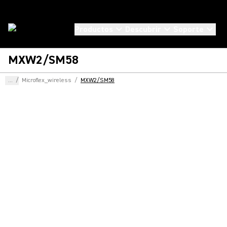
Productos
Descubrir
Soporte
MXW2/SM58
...
/
Microflex_wireless
/
MXW2/SM58