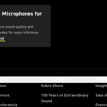
s Microphones for
ove sound quality and
. Download these guides for easy reference.
és)
CTOS
SOBRE SHURE
INSIG
onos
Sobre Shure
Insigh
ricos
100 Years of Extraordinary
Sala d
Sound
onferencia
Event