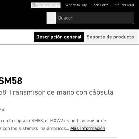
America Latina
Where to Buy
Tech Portal
ShureCloud
(Opens in a new tab)
(Opens in a new t
Descripción general
Soporte de producto
SM58
 Transmisor de mano con cápsula
Z10
on la cápsula SM58, el MXW2 es un transmisor de
 con los sistemas inalámbricos...
Más Información