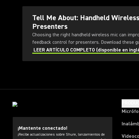
Tell Me About: Handheld Wireles
Presenters
Choosing the right handheld wireless mic can impr
feedback control for presenters
LEER ARTÍCULO COMPLETO (disponible en ingl
PRODU
Micróf
Inalámb
¡Mantente conectado!
¡Recibe actualizaciones sobre Shure, lanzamientos de
Videoc