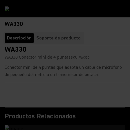
WA330
Descripción
Soporte de producto
WA330
WA330 Conector mini de 4 puntas
SKU:
WA330
Conector mini de 4 puntas que adapta un cable de micrófono
de pequeño diámetro a un transmisor de petaca.
Productos Relacionados