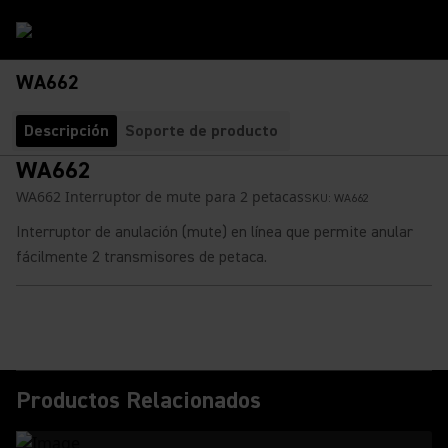
WA662
Descripción
Soporte de producto
WA662
WA662 Interruptor de mute para 2 petacas
SKU:
WA662
Interruptor de anulación (mute) en línea que permite anular
fácilmente 2 transmisores de petaca.
Productos Relacionados