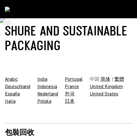
...
/
Shure Packaging Codes
/
Zh_Hant
SHURE AND SUSTAINABLE
PACKAGING
Arabic
India
Portugal
中国
简体
|
繁體
Deutschland
Indonesia
France
United Kingdom
España
Nederland
한국
United States
Italia
Polska
日本
包裝回收