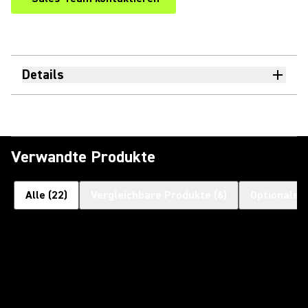
Details
Verwandte Produkte
Alle
(
22
)
Vergleichbare Produkte
(
6
)
Optionales