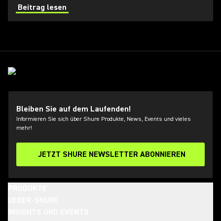
von Hochfrequenzbereichen (HF) für Toningenieure
Beitrag lesen
immer schwieriger.
Bleiben Sie auf dem Laufenden!
Informieren Sie sich über Shure Produkte, News, Events und vieles
mehr!
JETZT SHURE NEWSLETTER ABONNIEREN
PRODUKTE
UEBER-SHURE
INSIGHTS UND EVENTS