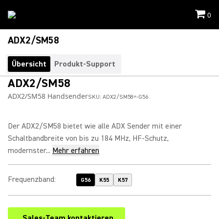
0
ADX2/SM58
Übersicht
Produkt-Support
ADX2/SM58
ADX2/SM58 Handsender
SKU:
ADX2/SM58=-G56
Der ADX2/SM58 bietet wie alle ADX Sender mit einer
Schaltbandbreite von bis zu 184 MHz, HF-Schutz,
modernster...
Mehr erfahren
Frequenzband
:
G56
K55
K57
Sales-Team kontaktieren