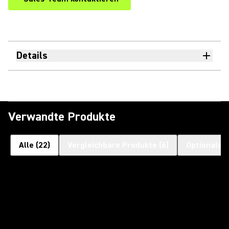
Details
Verwandte Produkte
Alle
(
22
)
Vergleichbare Produkte
(
6
)
Optionales