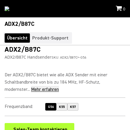
0
ADX2/B87C
Übersicht
Produkt-Support
ADX2/B87C
ADX2/B87C Handsender
SKU:
ADX2/B87C=-G56
Der ADX2/B87C bietet wie alle ADX Sender mit einer
Schaltbandbreite von bis zu 184 MHz, HF-Schutz,
modernster...
Mehr erfahren
Frequenzband
:
G56
K55
K57
Sales-Team kontaktieren