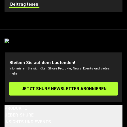
von Hochfrequenzbereichen (HF) für Toningenieure
Beitrag lesen
immer schwieriger.
Bleiben Sie auf dem Laufenden!
Informieren Sie sich über Shure Produkte, News, Events und vieles
mehr!
JETZT SHURE NEWSLETTER ABONNIEREN
PRODUKTE
UEBER-SHURE
INSIGHTS UND EVENTS