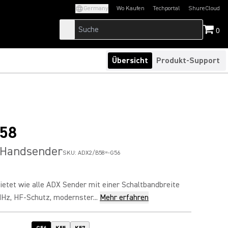
Germany
Wo Kaufen
Techportal
ShureCloud
(Opens in a new tab)
(Opens in a new t
0
Übersicht
Produkt-Support
58
 Handsender
SKU:
ADX2/B58=-G56
etet wie alle ADX Sender mit einer Schaltbandbreite
Hz, HF-Schutz, modernster...
Mehr erfahren