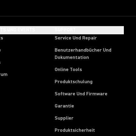
HTS UND EVENTS
SUPPORT
ts
Service Und Repair
e
Benutzerhandbücher Und
Dokumentation
s
Online Tools
rum
Produktschulung
Software Und Firmware
Garantie
(Opens in a new tab)
Supplier
Produktsicherheit