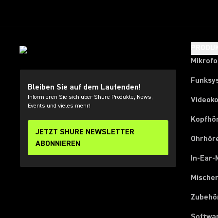
PRODU
Mikrof
Funksy
Bleiben Sie auf dem Laufenden!
Informieren Sie sich über Shure Produkte, News,
Videok
Events und vieles mehr!
Kopfhö
JETZT SHURE NEWSLETTER
Ohrhör
ABONNIEREN
In-Ear-
Mische
Zubehö
Softwa