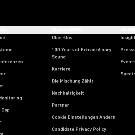
KTE
UEBER-SHURE
INSIG
one
Über-Uns
Insigh
steme
100 Years of Extraordinary
Press
Sound
onferenzen
Event
Karriere
rer
Spect
Die Mischung Zählt
er
Nachhaltigkeit
Monitoring
Partner
r Dsp
Cookie Einstellungen Andern
r
Candidate Privacy Policy
re