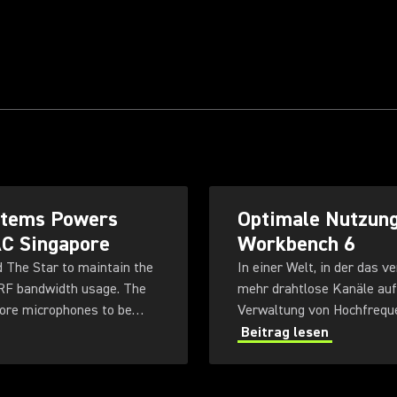
ystems Powers
Optimale Nutzung
AC Singapore
Workbench 6
d The Star to maintain the
In einer Welt, in der das 
 RF bandwidth usage. The
mehr drahtlose Kanäle auf 
more microphones to be
Verwaltung von Hochfrequ
ty for future productions.
schwieriger.
Beitrag lesen