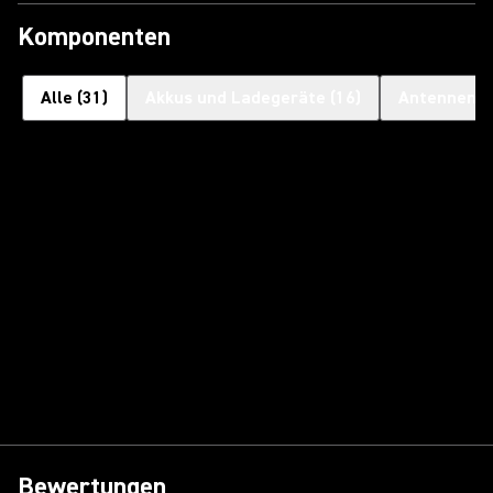
Komponenten
Alle
(
31
)
Akkus und Ladegeräte
(
16
)
Antennen
(
Bewertungen