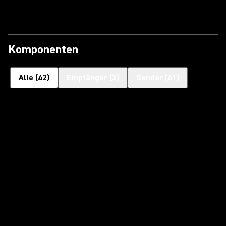
Komponenten
Alle
(
42
)
Empfänger
(
3
)
Sender
(
41
)