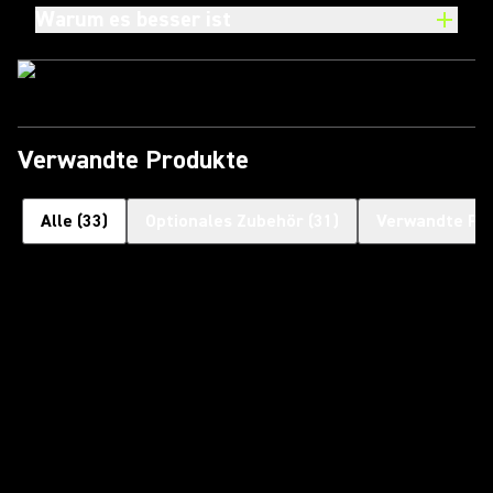
Warum es besser ist
Verwandte Produkte
Alle
(
33
)
Optionales Zubehör
(
31
)
Verwandte Pr