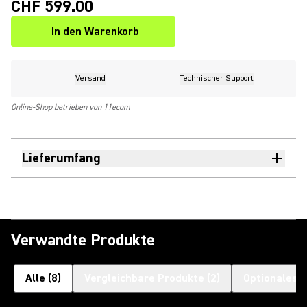
CHF 599.00
In den Warenkorb
Versand
Technischer Support
Online-Shop betrieben von 11ecom
Lieferumfang
Verwandte Produkte
Alle
(
8
)
Vergleichbare Produkte
(
2
)
Optionales 