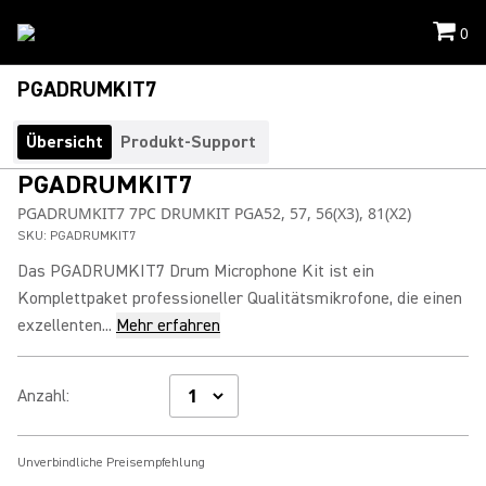
0
PGADRUMKIT7
Übersicht
Produkt-Support
PGADRUMKIT7
PGADRUMKIT7 7PC DRUMKIT PGA52, 57, 56(X3), 81(X2)
SKU:
PGADRUMKIT7
Das PGADRUMKIT7 Drum Microphone Kit ist ein
Komplettpaket professioneller Qualitätsmikrofone, die einen
exzellenten...
Mehr erfahren
Anzahl
:
Unverbindliche Preisempfehlung