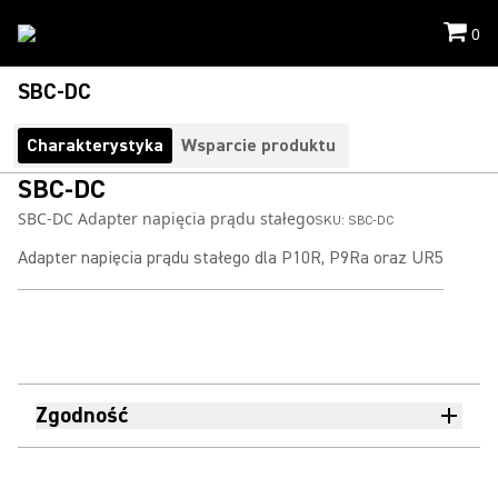
0
SBC-DC
Charakterystyka
Wsparcie produktu
SBC-DC
SBC-DC Adapter napięcia prądu stałego
SKU:
SBC-DC
Adapter napięcia prądu stałego dla P10R, P9Ra oraz UR5
Zgodność