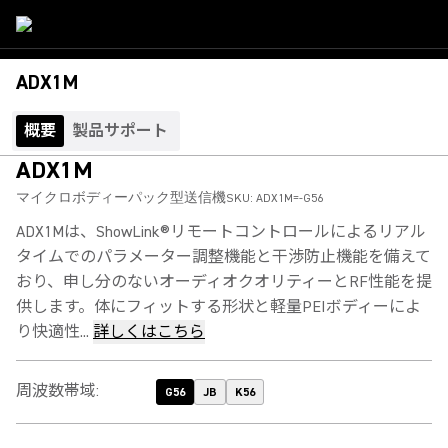
ADX1M
概要
製品サポート
ADX1M
マイクロボディーパック型送信機
SKU:
ADX1M=-G56
ADX1Mは、ShowLink®リモートコントロールによるリアル
タイムでのパラメーター調整機能と干渉防止機能を備えて
おり、申し分のないオーディオクオリティーとRF性能を提
供します。体にフィットする形状と軽量PEIボディーによ
り快適性...
詳しくはこちら
周波数帯域
:
G56
JB
K56