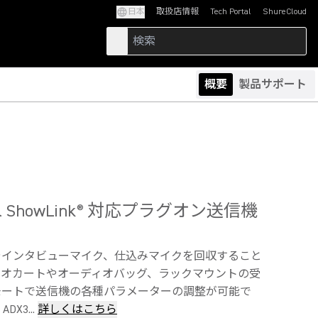
日本
取扱店情報
Tech Portal
ShureCloud
(Opens in a new tab)
(Opens in a new t
概要
製品サポート
l ShowLink
対応プラグオン送信機
®
やインタビューマイク、仕込みマイクを回収すること
ィオカートやオーディオバッグ、ラックマウントの受
モートで送信機の各種パラメーターの調整が可能で
ADX3...
詳しくはこちら