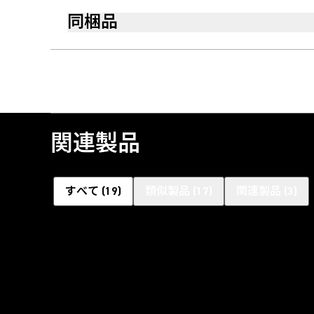
同梱品
関連製品
すべて
(
19
)
類似製品
(
17
)
関連製品
(
3
)