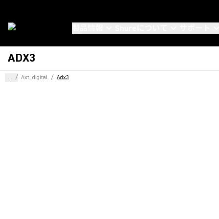
製品情報
Shureについて
サポート
ADX3
...
/
Axt_digital
/
Adx3