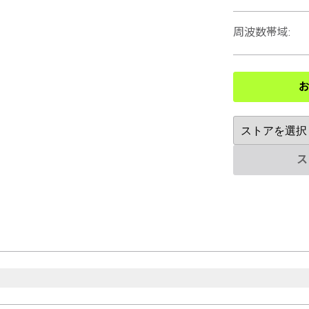
周波数帯域
:
ス