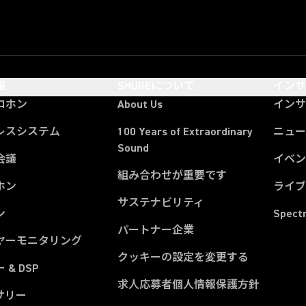
報
SHUREについて
イン
ロホン
About Us
イン
レスシステム
100 Years of Extraordinary
ニュー
Sound
会議
イベ
組み合わせが重要です
ホン
ライ
サステナビリティ
ン
Spect
パートナー企業
ヤーモニタリング
クッキーの設定を変更する
 & DSP
求人応募者個人情報保護方針
サリー