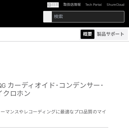
日本
取扱店情報
Tech Portal
ShureCloud
(Opens in a new tab)
(Opens in a new t
概要
製品サポート
H
-TQG カーディオイド･コンデンサー･
イクロホン
ォーマンスやレコーディングに最適なプロ品質のマイ