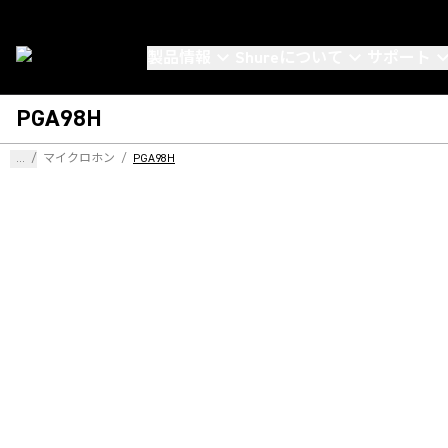
製品情報
Shureについて
サポート
PGA98H
...
/
マイクロホン
/
PGA98H