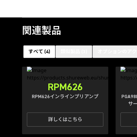
関連製品
すべて
(
4
)
類似製品
(
3
)
オプションのアク
RPM626
RPM626インラインプリアンプ
PGA
サ
詳しくはこちら