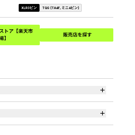
XLR3ピン
TQG (TA4F, ミニ4ピン)
式ストア【楽天市
販売店を探す
(Opens in a new tab)
(Opens in a new tab)
場】