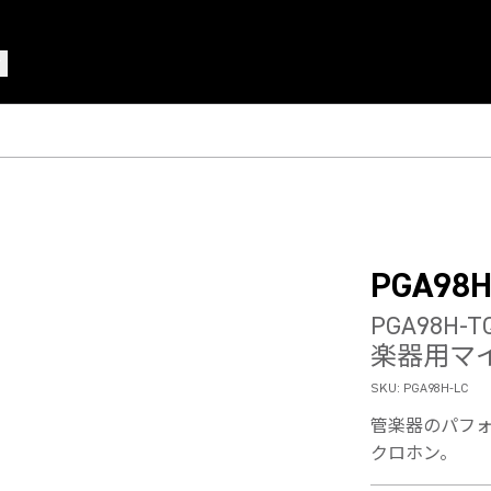
PGA98
PGA98H
楽器用マ
SKU:
PGA98H-LC
管楽器のパフ
クロホン。