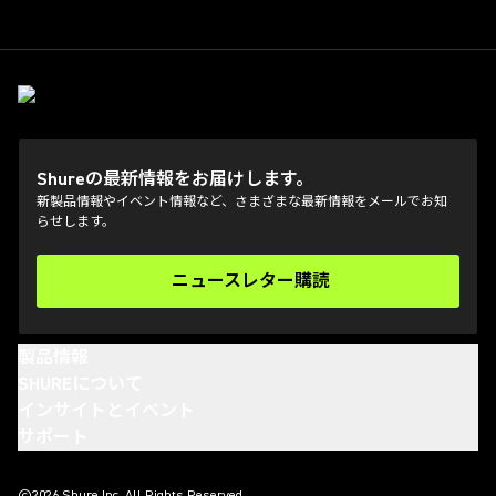
Shureの最新情報をお届けします。
新製品情報やイベント情報など、さまざまな最新情報をメールでお知
らせします。
ニュースレター購読
(Opens in a new tab)
製品情報
SHUREについて
インサイトとイベント
サポート
(Opens in a new tab)
(Opens in a new tab)
(Opens in a new tab)
(Opens in a new tab)
©2026 Shure Inc. All Rights Reserved.