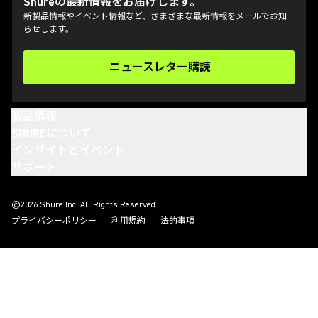
Shureの最新情報をお届けします。
新製品情報やイベント情報など、さまざまな最新情報をメールでお知
らせします。
ニュースレター購読
(Opens in a new tab)
製品情報
SHUREについて
インサイトとイベント
サポート
(Opens in a new tab)
(Opens in a new tab)
(Opens in a new tab)
(Opens in a new tab)
©2026 Shure Inc. All Rights Reserved.
プライバシーポリシー
利用規約
法的事項