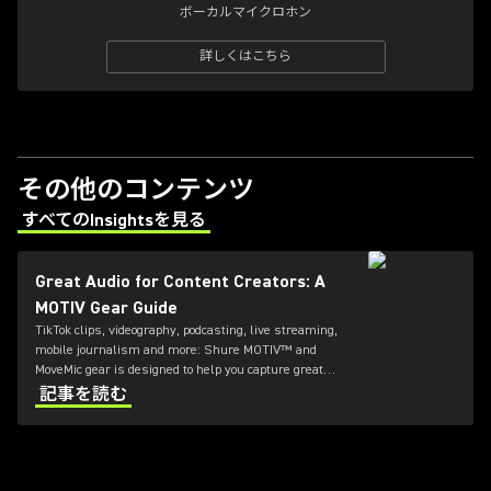
ボーカルマイクロホン
詳しくはこちら
その他のコンテンツ
すべてのInsightsを見る
(Opens in a new tab)
Great Audio for Content Creators: A
MOTIV Gear Guide
TikTok clips, videography, podcasting, live streaming,
mobile journalism and more: Shure MOTIV™ and
MoveMic gear is designed to help you capture great
audio no matter what type of content you’re creating.
記事を読む
Find out which mic, interface and receiver is right for
you.