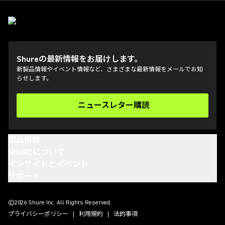
Shureの最新情報をお届けします。
新製品情報やイベント情報など、さまざまな最新情報をメールでお知
らせします。
ニュースレター購読
(Opens in a new tab)
製品情報
SHUREについて
インサイトとイベント
サポート
(Opens in a new tab)
(Opens in a new tab)
(Opens in a new tab)
(Opens in a new tab)
©2026 Shure Inc. All Rights Reserved.
プライバシーポリシー
利用規約
法的事項