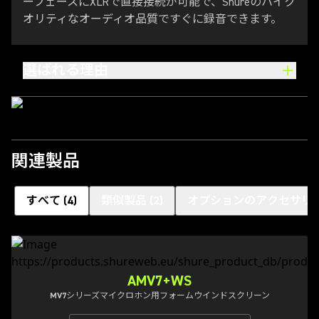
ーフェースにXLRで直接接続が可能で、Shureのハイク
オリティなオーディオ品質ですぐに録音できます。
選ばれる理由
関連製品
すべて
(
4
)
類似製品
(
2
)
オプションのアクセサリ
AMV7+WS
MV7シリーズマイクロホン用フォームウインドスクリーン