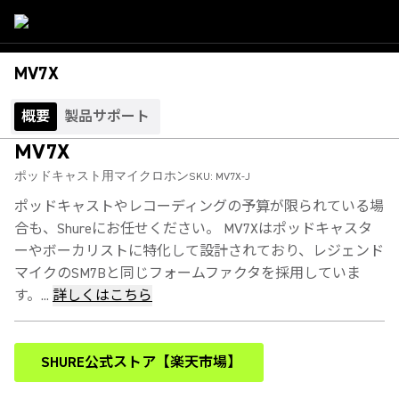
MV7X
概要
製品サポート
MV7X
ポッドキャスト用マイクロホン
SKU:
MV7X-J
ポッドキャストやレコーディングの予算が限られている場
合も、Shureにお任せください。 MV7Xはポッドキャスタ
ーやボーカリストに特化して設計されており、レジェンド
マイクのSM7Bと同じフォームファクタを採用していま
す。...
詳しくはこちら
SHURE公式ストア【楽天市場】
(Opens in a new tab)