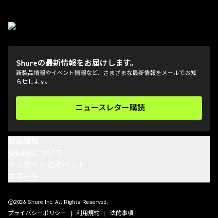
Shureの最新情報をお届けします。
新製品情報やイベント情報など、さまざまな最新情報をメールでお知
らせします。
ニュースレター購読
(Opens in a new tab)
製品情報
SHUREについて
インサイトとイベント
サポート
(Opens in a new tab)
(Opens in a new tab)
(Opens in a new tab)
(Opens in a new tab)
©2026 Shure Inc. All Rights Reserved.
プライバシーポリシー
利用規約
法的事項