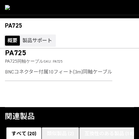
PA725
概要
製品サポート
PA725
PA725同軸ケーブル
SKU:
PA725
BNCコネクター付属10フィート(3m)同軸ケーブル
関連製品
すべて
(
20
)
類似製品
(
2
)
互換性のある製品
(
18
)