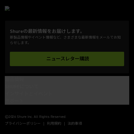
Shureの最新情報をお届けします。
新製品情報やイベント情報など、さまざまな最新情報をメールでお知
らせします。
ニュースレター購読
(Opens in a new tab)
製品情報
SHUREについて
インサイトとイベント
サポート
(Opens in a new tab)
(Opens in a new tab)
(Opens in a new tab)
(Opens in a new tab)
©2026 Shure Inc. All Rights Reserved.
プライバシーポリシー
利用規約
法的事項