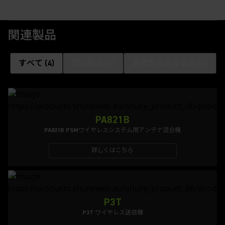
関連製品
すべて
(
4
)
類似製品
(
1
)
互換性のある製品
(
3
)
PA821B
PA821B PSMワイヤレスシステム用アンテナ混合機
詳しくはこちら
P3T
P3T ワイヤレス送信機