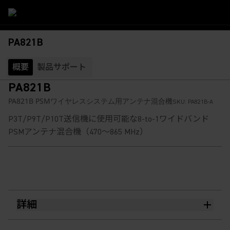
PA821B
概要
製品サポート
PA821B
PA821B PSMワイヤレスシステム用アンテナ混合機
SKU:
PA821B-A
P3T/P9T/P10T送信機に使用可能な8-to-1ワイドバンド
PSMアンテナ混合機（470～865 MHz）
詳細