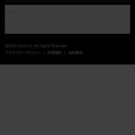
製品情報
SHUREについて
インサイトとイベント
サポート
(Opens in a new tab)
(Opens in a new tab)
(Opens in a new tab)
(Opens in a new tab)
©2026 Shure Inc. All Rights Reserved.
プライバシーポリシー
利用規約
法的事項