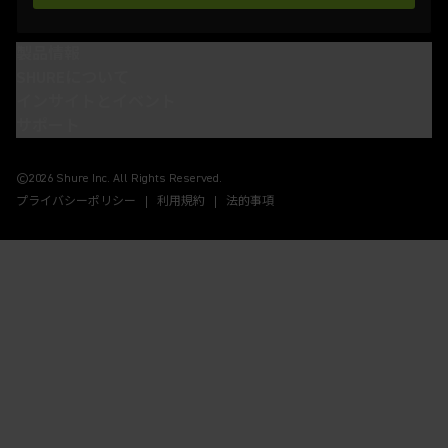
製品情報
SHUREについて
インサイトとイベント
サポート
(Opens in a new tab)
(Opens in a new tab)
(Opens in a new tab)
(Opens in a new tab)
©2026 Shure Inc. All Rights Reserved.
プライバシーポリシー
利用規約
法的事項