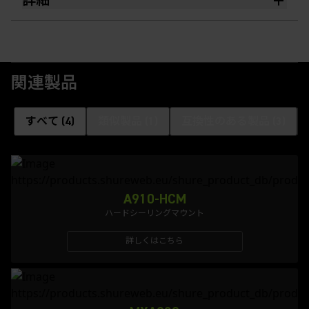
詳細
関連製品
すべて
(
4
)
類似製品
(
1
)
互換性のある製品
(
3
)
A910-HCM
ハードシーリングマウント
詳しくはこちら