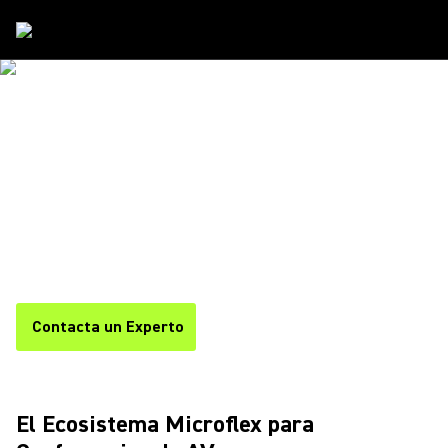
Soluciones
/
Microflex Ecosystem
SHURE
ECOSISTEMA MICROFLEX
Flexibilidad infinita para los espacios más exigentes. Desde
micrófonos hasta DSP y altavoces, el Ecosistema Shure
Microflex ofrece una cartera completa de soluciones de audio
en red que se pueden adaptar con precisión a sus
necesidades, para obtener las mejores experiencias de
colaboración en cualquier sala.
Contacta un Experto
El Ecosistema Microflex para