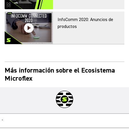
InfoComm 2020: Anuncios de
productos
Vista previa del Lanzamiento
Virtual: Ecosistema Microflex
para conferencias
Más información sobre el Ecosistema
Microflex
Microflex Advance:
demostración de audio
Microflex Advance: