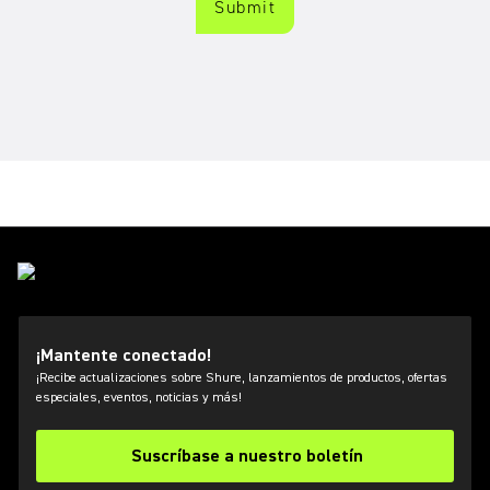
Descripción general de
Microflex Wireless
¡Mantente conectado!
¡Recibe actualizaciones sobre Shure, lanzamientos de productos, ofertas
especiales, eventos, noticias y más!
Suscríbase a nuestro boletín