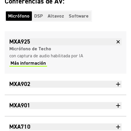
Conferencias de AV:
Micrófono
DSP
Altavoz
Software
MXA925
Micrófono de Techo
con captura de audio habilitada por IA
Más información
MXA902
MXA901
MXA710