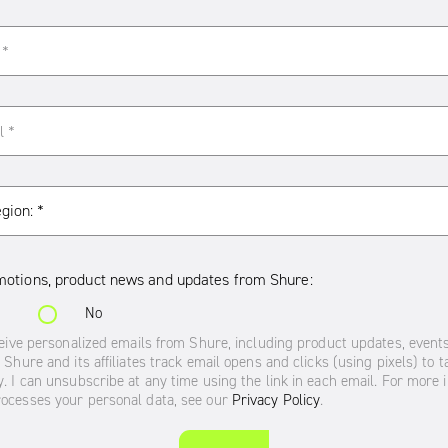
demostración en salas grandes
Microflex Advance:
demostración en salas
medianas
Microflex Advance:
demostración en salas
pequeñas
Seminario web: Aplicación y
demostración de Microflex
Advance