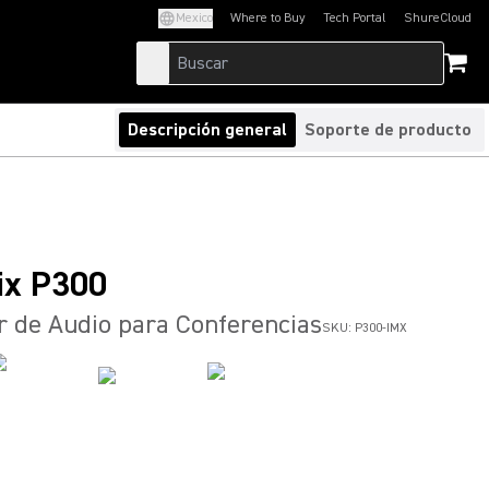
Mexico
Where to Buy
Tech Portal
ShureCloud
(Opens in a new tab)
(Opens in a new t
Descripción general
Soporte de producto
Mix P300
 de Audio para Conferencias
SKU:
P300-IMX