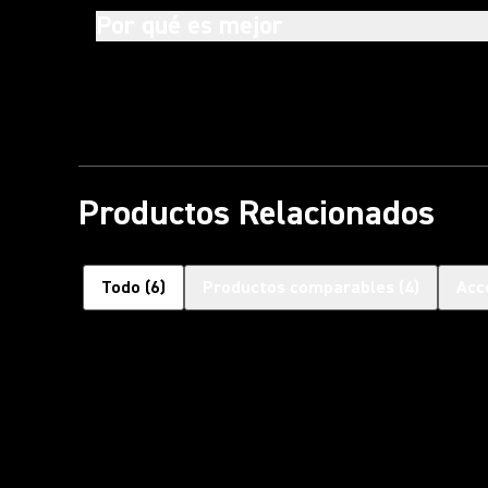
Por qué es mejor
Productos Relacionados
Todo
(
6
)
Productos comparables
(
4
)
Acc