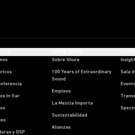
CTOS
SOBRE SHURE
INSIG
onos
Sobre Shure
Insigh
ricos
100 Years of Extraordinary
Sala d
Sound
onferencia
Event
Empleos
os In-Ear
Transm
La Mezcla Importa
nos
Spect
Sustentabilidad
reo
Alianzas
doras y DSP