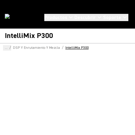
Productos
Descubrir
Soporte
IntelliMix P300
...
/
DSP Y Enrutamiento Y Mezcla
/
IntelliMix P300