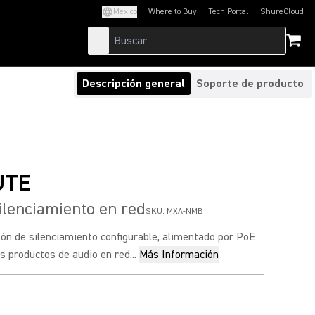
Mexico
Where to Buy
Tech Portal
ShureCloud
(Opens in a new tab)
(Opens in a new t
Descripción general
Soporte de producto
UTE
ilenciamiento en red
SKU:
MXA-NMB
ón de silenciamiento configurable, alimentado por PoE
s productos de audio en red...
Más Información