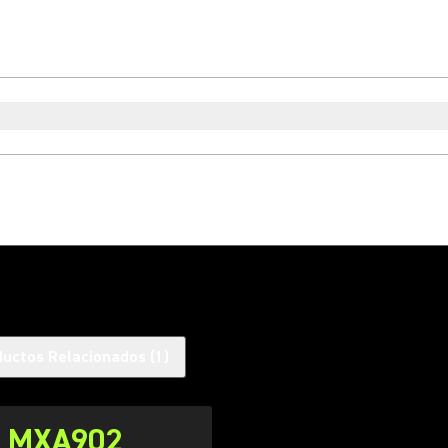
ductos Relacionados
(
1
)
MXA902