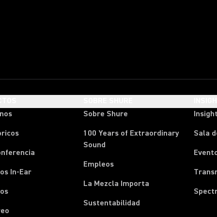
CTOS
SOBRE SHURE
INSIG
onos
Sobre Shure
Insigh
ricos
100 Years of Extraordinary
Sala d
Sound
onferencia
Event
Empleos
os In-Ear
Transm
La Mezcla Importa
nos
Spect
Sustentabilidad
reo