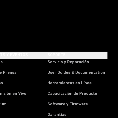
HTS Y EVENTOS
SOPORTE
ts
Servicio y Reparación
e Prensa
User Guides & Documentation
os
Herramientas en Línea
isión en Vivo
Capacitación de Producto
rum
Software y Firmware
Garantías