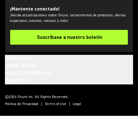
¡Mantente conectado!
¡Recibe actualizaciones sobre Shure, lanzamientos de productos, ofertas
especiales, eventos, noticias y más!
Suscríbase a nuestro boletín
PRODUCTOS
SOBRE SHURE
INSIGHTS Y EVENTOS
SOPORTE
(Opens in a new tab)
(Opens in a new tab)
(Opens in a new tab)
(Opens in a new tab)
(Opens in a new tab)
(Opens in a new tab)
(Opens in a new tab)
©2026 Shure Inc. All Rights Reserved.
Política de Privacidad
Terms of Use
Legal