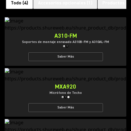
Todo
(
4
)
Accesorios opcionales
(
1
)
Productos Re
A310-FM
Soportes de montaje enrasado A310B-FM y A310AL-FM
Saber Más
MXA920
Micrófono de Techo
Saber Más