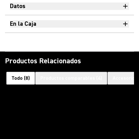
Datos
En la Caja
Productos Relacionados
Todo
(
8
)
Productos comparables
(
4
)
Accesorios