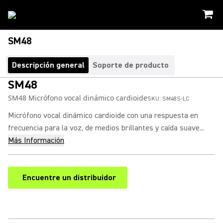
SM48
Descripción general
Soporte de producto
SM48
SM48 Micrófono vocal dinámico cardioide
SKU:
SM48S-LC
Micrófono vocal dinámico cardioide con una respuesta en
frecuencia para la voz, de medios brillantes y caída suave...
Más Información
Encuentre un distribuidor
(Opens in a new tab)