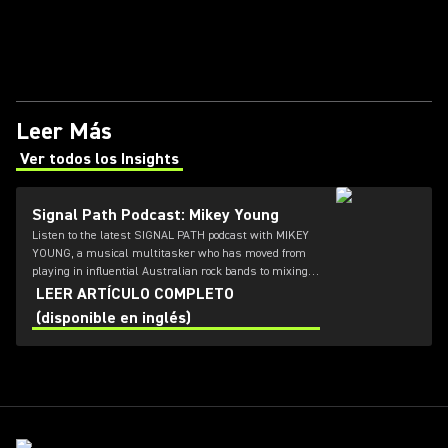
Leer Más
Ver todos los Insights
(Opens in a new tab)
Signal Path Podcast: Mikey Young
Listen to the latest SIGNAL PATH podcast with MIKEY
YOUNG, a musical multitasker who has moved from
playing in influential Australian rock bands to mixing
and mastering them.
LEER ARTÍCULO COMPLETO
(disponible en inglés)